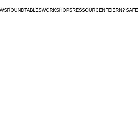
EWS
ROUNDTABLES
WORKSHOPS
RESSOURCEN
FEIERN? SAFE