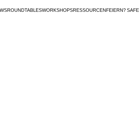
EWS
ROUNDTABLES
WORKSHOPS
RESSOURCEN
FEIERN? SAFE