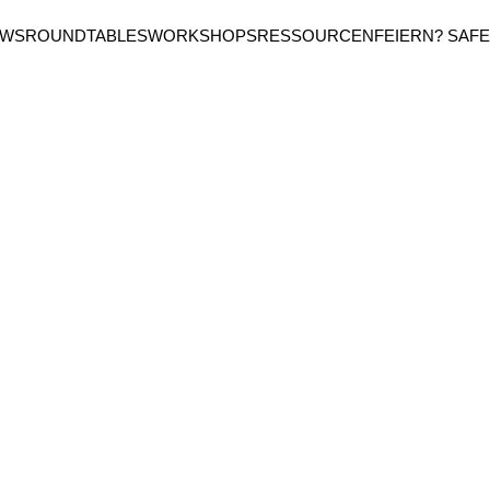
EWS
ROUNDTABLES
WORKSHOPS
RESSOURCEN
FEIERN? SAFE