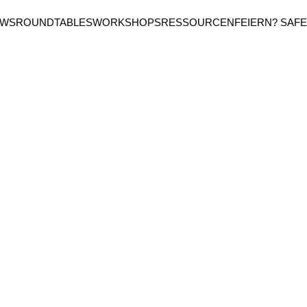
EWS
ROUNDTABLES
WORKSHOPS
RESSOURCEN
FEIERN? SAFE