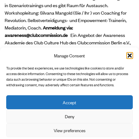
in Szenariotrainings und es gibt Raum für Austausch.
Workshopleitung: Silvana Mangold (Sie / Ihr ) von Coaching for
Revolution. Selbstverteidigungs- und Empowerment-Trainerin,
Mediatorin, Coach.
Anmeldung via:
awareness@clubcommission.de
Ein Angebot der Awareness
Akademie des Club Culture Hub des Clubcommission Berlin e.V.,
gefördert durch die Senatsverwaltung für Kultur und
Manage Consent
Gesellschaftlichen Zusammenhalt, die Musicboard Berlin GmbH
und den Europäischen Fonds für Regionale Entwicklung – EFRE
To provide the best experiences, we use technologies like cookies to store and/or
„Stärkung des Innovationspotentials in der Kultur -INP-III“.
access device information. Consenting to these technologies will allow us to process
data such as browsing behavior or unique IDs on this site. Not consenting or
withdrawing consent, may adversely affect certain features and functions.
Accept
        INSTAGRAM

        NEWSLETTER

        DATENSCHUTZ

Deny
View preferences
        IMPRESSUM
