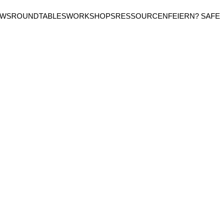
EWS
ROUNDTABLES
WORKSHOPS
RESSOURCEN
FEIERN? SAFE