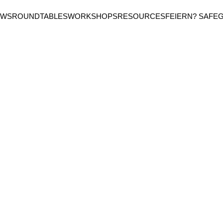
EWS
ROUNDTABLES
WORKSHOPS
RESOURCES
FEIERN? SAFE