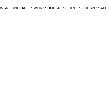
EWS
ROUNDTABLES
WORKSHOPS
RESOURCES
FEIERN? SAFE