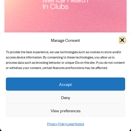
Manage Consent
To provide the best experience, we use technologies such as cookies to store and/or
access device information. By consenting to these technologies, you allow us to
process data such as browsing behavior or unique IDs on this site. If you do not consent
or withdraw your consent, certain features and functions may be affected.
Accept
        INSTAGRAM

        NEWSLETTER

        PRIVACY POLICY

Deny
View preferences
        LEGAL NOTICE

Privacy Policy
Legal Notice