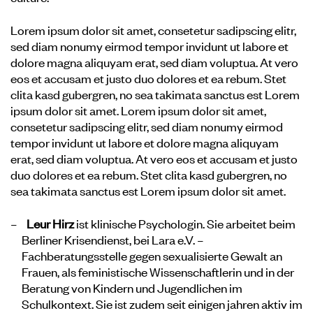
Lorem ipsum dolor sit amet, consetetur sadipscing elitr,
sed diam nonumy eirmod tempor invidunt ut labore et
dolore magna aliquyam erat, sed diam voluptua. At vero
eos et accusam et justo duo dolores et ea rebum. Stet
clita kasd gubergren, no sea takimata sanctus est Lorem
ipsum dolor sit amet. Lorem ipsum dolor sit amet,
consetetur sadipscing elitr, sed diam nonumy eirmod
tempor invidunt ut labore et dolore magna aliquyam
erat, sed diam voluptua. At vero eos et accusam et justo
duo dolores et ea rebum. Stet clita kasd gubergren, no
sea takimata sanctus est Lorem ipsum dolor sit amet.
Leur Hirz
ist klinische Psychologin. Sie arbeitet beim
Berliner Krisendienst
, bei
Lara e.V. –
Fachberatungsstelle gegen sexualisierte Gewalt an
Frauen
, als feministische Wissenschaftlerin und in der
Beratung von Kindern und Jugendlichen im
Schulkontext. Sie ist zudem seit einigen jahren aktiv im