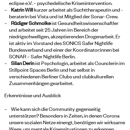
eclipse e.V. – psychedelische Krisenintervention
.
Katrin Will
kurzer arbeitet als Suchttherapeutin und -
beraterin bei
Vista
und ist Mitglied der
Sonar-Crew
.
Rüdiger Schmolke
ist Gesundheitswissenschaftler
und arbeitet seit 25 Jahren im Bereich der
niedrigschwelligen, akzeptierenden Drogenarbeit. Er
ist aktiv im Vorstand des
SONICS Safer Nightlife
Bundesverband
und einer der Koordinator:innen bei
SONAR – Safer Nightlife Berlin
.
Silan Derin
ist Psychologin, arbeitet als Counclerin im
Stillpoint Spaces
Berlin und hat selbst in
verschiedenen Berliner Clubs und clubkulturellen
Zusammenhängen gearbeitet.
Erkenntnisse und Ausblick
Wie kann sich die Community gegenseitig
unterstützen? Besonders in Zeiten, in denen Corona
unsere sozialen Netze einengt, benötigen wir wirksame
Wege, um mentale Krisensituationen zu erkennen.