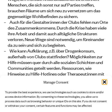
Menschen, die sich sonst nur auf Parties treffen,
brauchen Räume um sich neu zu vernetzen um das
gegenseitige Wohlbefinden zu sichern.
Auch für die Gestalter:innen der Clubs fehlen nun Orte
des Zusammenkommens. Durch die Krise haben viele
ihre Arbeit und damit auch alltägliche Strukturen
verloren. Neue Wege sind notwendig, um füreinander
da zu sein und sich zu begleiten.
Wie kann Aufklärung, z.B. über Drogenkonsum,
außerhalb von Clubs stattfinden? Möglichkeiten zur
Hilfe müssen quer durch alle sozialen Schichten und
Communities geteilt werden. Ressourcen, wie
Hinweise zu Hilfe-Hotlines oder Therapeut:innen mit
einer Nähe zur Clubkultur, könnten auf Social Media
Manage Consent
bereitgestellt werden, solange dies auf Parties nicht
möglich ist.
To provide the best experience, we use technologies such as cookies to store and/or
access device information. By consenting to these technologies, you allow us to
process data such as browsing behavior or unique IDs on this site. If you do not consent
or withdraw your consent, certain features and functions may be affected.