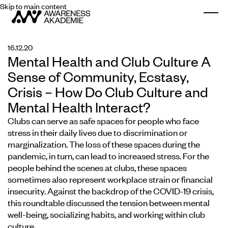
Skip to main content
Togg
16.12.20
Mental Health and Club Culture A
Sense of Community, Ecstasy,
Crisis – How Do Club Culture and
Mental Health Interact?
Clubs can serve as safe spaces for people who face
stress in their daily lives due to discrimination or
marginalization. The loss of these spaces during the
pandemic, in turn, can lead to increased stress. For the
people behind the scenes at clubs, these spaces
sometimes also represent workplace strain or financial
insecurity. Against the backdrop of the COVID-19 crisis,
this roundtable discussed the tension between mental
well-being, socializing habits, and working within club
culture.