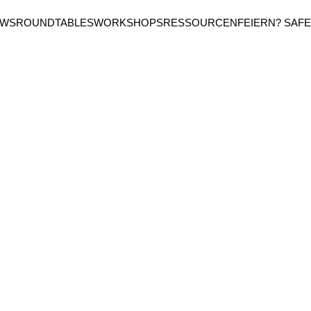
EWS
ROUNDTABLES
WORKSHOPS
RESSOURCEN
FEIERN? SAFE